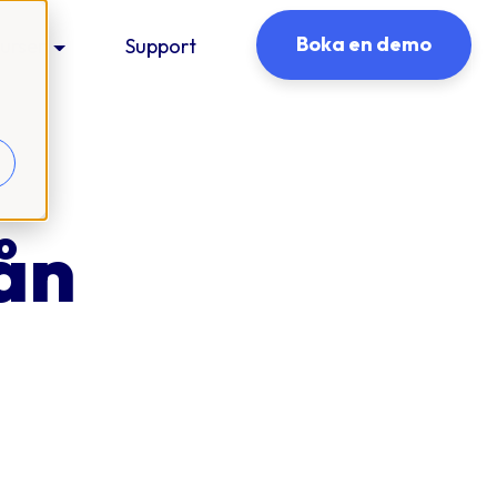
Boka en demo
urser
Support
ån