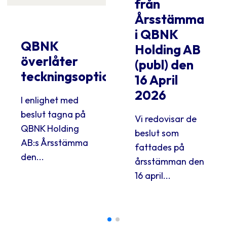
från
Årsstämma
i QBNK
QBNK
Holding AB
överlåter
(publ) den
teckningsoptioner
16 April
2026
I enlighet med
beslut tagna på
Vi redovisar de
QBNK Holding
beslut som
AB:s Årsstämma
fattades på
den...
årsstämman den
16 april...