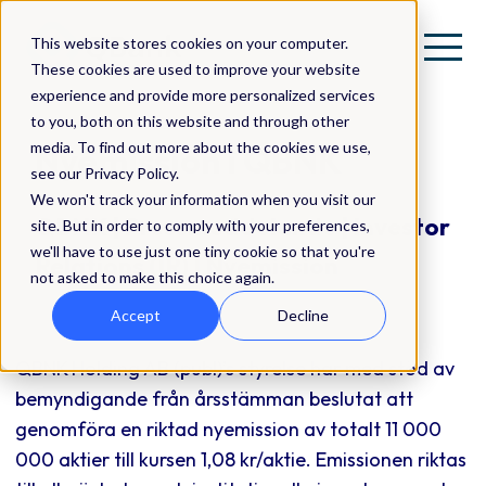
This website stores cookies on your computer.
These cookies are used to improve your website
experience and provide more personalized services
to you, both on this website and through other
media. To find out more about the cookies we use,
Nyemission i QBNK
see our Privacy Policy.
We won't track your information when you visit our
QBNK | Pressmeddelande | Investor
site. But in order to comply with your preferences,
we'll have to use just one tiny cookie so that you're
Relations (IR) | Nyemission
not asked to make this choice again.
Accept
Decline
QBNK Holding AB (publ)’s styrelse har med stöd av
bemyndigande från årsstämman beslutat att
genomföra en riktad nyemission av totalt 11 000
000 aktier till kursen 1,08 kr/aktie. Emissionen riktas